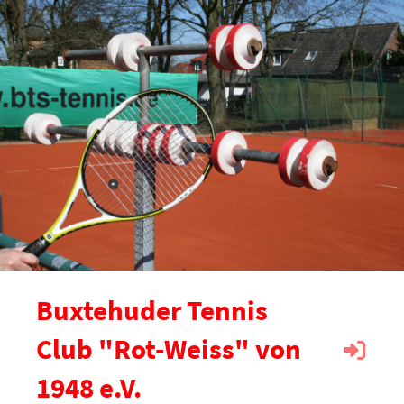
Buxtehuder Tennis
Club "Rot-Weiss" von
1948 e.V.