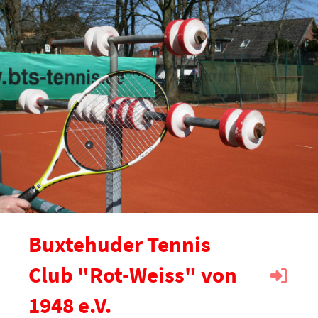
Buxtehuder Tennis
Club "Rot-Weiss" von
1948 e.V.