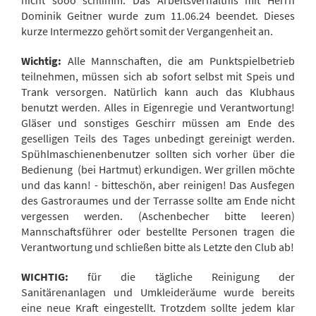
nicht sooo schlimm. Das Arbeitsverhältnis mit Herrn
Dominik Geitner wurde zum 11.06.24 beendet. Dieses
kurze Intermezzo gehört somit der Vergangenheit an.
Wichtig:
Alle Mannschaften, die am Punktspielbetrieb
teilnehmen, müssen sich ab sofort selbst mit Speis und
Trank versorgen. Natürlich kann auch das Klubhaus
benutzt werden. Alles in Eigenregie und Verantwortung!
Gläser und sonstiges Geschirr müssen am Ende des
geselligen Teils des Tages unbedingt gereinigt werden.
Spühlmaschienenbenutzer sollten sich vorher über die
Bedienung (bei Hartmut) erkundigen. Wer grillen möchte
und das kann! - bitteschön, aber reinigen! Das Ausfegen
des Gastroraumes und der Terrasse sollte am Ende nicht
vergessen werden. (Aschenbecher bitte leeren)
Mannschaftsführer oder bestellte Personen tragen die
Verantwortung und schließen bitte als Letzte den Club ab!
WICHTIG:
für die tägliche Reinigung der
Sanitärenanlagen und Umkleideräume wurde bereits
eine neue Kraft eingestellt. Trotzdem sollte jedem klar