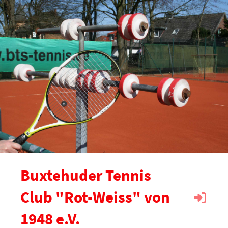
Buxtehuder Tennis
Club "Rot-Weiss" von
1948 e.V.