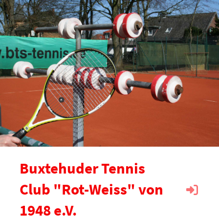
Buxtehuder Tennis
Club "Rot-Weiss" von
1948 e.V.