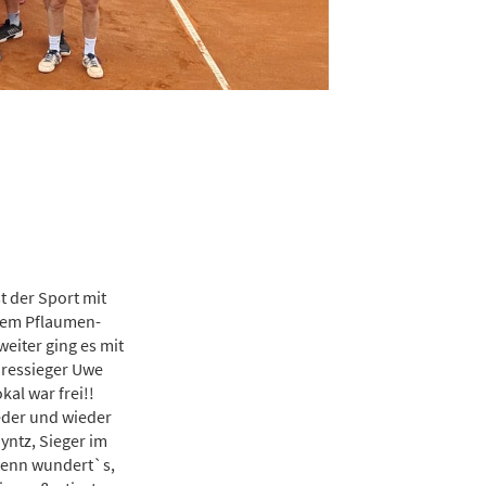
t der Sport mit
rem Pflaumen-
eiter ging es mit
hressieger Uwe
kal war frei!!
ieder und wieder
yntz, Sieger im
wenn wundert`s,