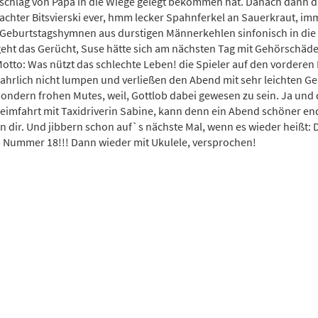
chlag von Papa in die Wiege gelegt bekommen hat. Danach dann di
achter Bitsvierski ever, hmm lecker Spahnferkel an Sauerkraut, im
Geburtstagshymnen aus durstigen Männerkehlen sinfonisch in die
geht das Gerücht, Suse hätte sich am nächsten Tag mit Gehörschäd
tto: Was nützt das schlechte Leben! die Spieler auf den vorderen P
ahrlich nicht lumpen und verließen den Abend mit sehr leichten G
 sondern frohen Mutes, weil, Gottlob dabei gewesen zu sein. Ja un
Heimfahrt mit Taxidriverin Sabine, kann denn ein Abend schöner en
n dir. Und jibbern schon auf`s nächste Mal, wenn es wieder heißt:
 Nummer 18!!! Dann wieder mit Ukulele, versprochen!