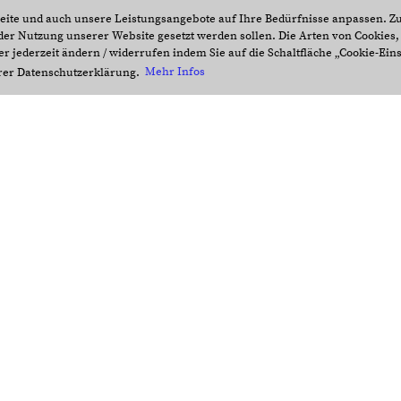
eite und auch unsere Leistungsangebote auf Ihre Bedürfnisse anpassen. Zu
i der Nutzung unserer Website gesetzt werden sollen. Die Arten von Cookies,
r jederzeit ändern / widerrufen indem Sie auf die Schaltfläche „Cookie-Eins
erer Datenschutzerklärung.
Mehr Infos