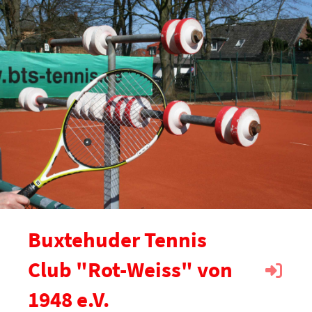
Buxtehuder Tennis
Club "Rot-Weiss" von
1948 e.V.